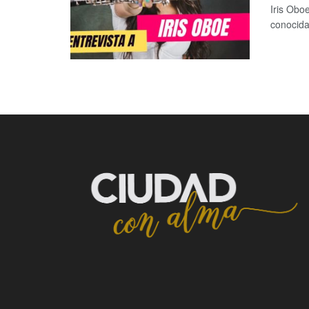
Iris Obo
conocida