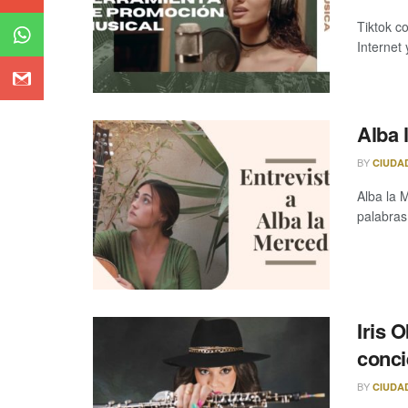
Tiktok c
Internet 
Alba 
BY
CIUDA
Alba la 
palabras
Iris 
conci
BY
CIUDA