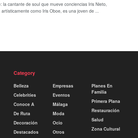
e: la cantante de soul que mueve conciencias Iris Nieto,
 artísticamente como Iris Oboe, es una joven de ...
Category
Belleza
Empresas
Planes En
Familia
Celebrities
Eventos
Primera Plana
Conoce A
Málaga
Restauración
De Ruta
Moda
Salud
Decoración
Ocio
Zona Cultural
Destacados
Otros