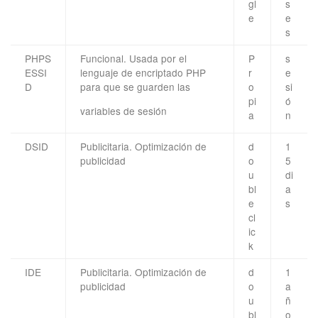
gl
s
e
e
s
PHPS
Funcional. Usada por el
P
s
ESSI
lenguaje de encriptado PHP
r
e
D
para que se guarden las
o
si
pi
ó
variables de sesión
a
n
DSID
Publicitaria. Optimización de
d
1
publicidad
o
5
u
di
bl
a
e
s
cl
ic
k
IDE
Publicitaria. Optimización de
d
1
publicidad
o
a
u
ñ
bl
o