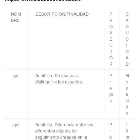
NOM
DESCRIPCION/FINALIDAD
P
C
BRE
R
A
O
D
V
U
E
C
E
I
D
D
O
A
R
D
_ga
Analítica. Se usa para
P
Fi
distinguir a los usuarios.
r
n
o
s
pi
e
a
si
ó
n
_gat
Analítica. Diferencia entre los
P
1
diferentes objetos de
r
0
seguimiento creados en la
o
m