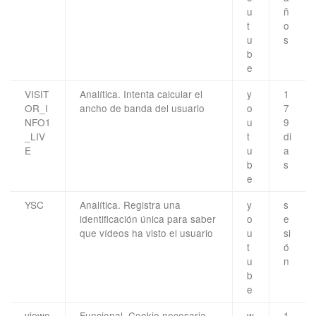
u
ñ
t
o
u
s
b
e
VISIT
Analítica. Intenta calcular el
y
1
OR_I
ancho de banda del usuario
o
7
NFO1
u
9
_LIV
t
di
E
u
a
b
s
e
YSC
Analítica. Registra una
y
s
identificación única para saber
o
e
que vídeos ha visto el usuario
u
si
t
ó
u
n
b
e
viewe
Funcional. Cookie necesaria
w
1