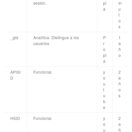
sesión.
pi
in
a
u
t
o
s
_gid
Analítica. Distingue a los
P
1
usuarios
r
a
o
ñ
pi
o
a
APISI
Funcional.
y
2
D
o
a
u
ñ
t
o
u
s
b
e
HSID
Funcional.
y
2
o
a
u
ñ