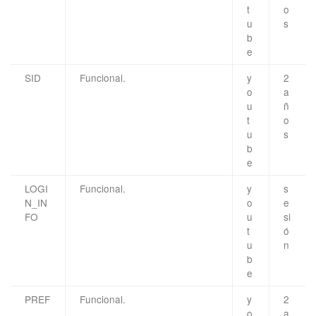
t
o
u
s
b
e
SID
Funcional.
y
2
o
a
u
ñ
t
o
u
s
b
e
LOGI
Funcional.
y
s
N_IN
o
e
FO
u
si
t
ó
u
n
b
e
PREF
Funcional.
y
2
o
a