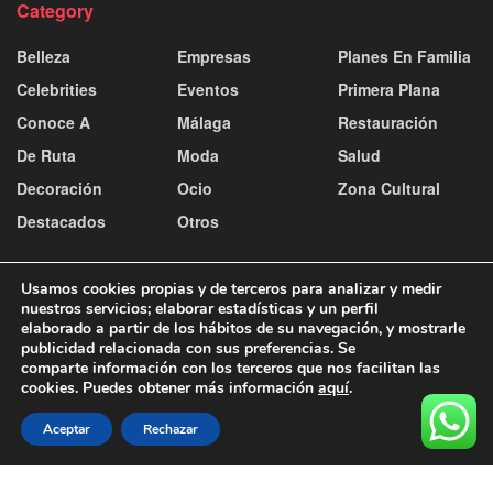
Category
Belleza
Empresas
Planes En Familia
Celebrities
Eventos
Primera Plana
Conoce A
Málaga
Restauración
De Ruta
Moda
Salud
Decoración
Ocio
Zona Cultural
Destacados
Otros
Usamos cookies propias y de terceros para analizar y medir
nuestros servicios; elaborar estadísticas y un perfil
elaborado a partir de los hábitos de su navegación, y mostrarle
publicidad relacionada con sus preferencias. Se
Contacto y publicidad
Aviso Legal
Política de Cookies
comparte información con los terceros que nos facilitan las
Política de Privacidad
cookies. Puedes obtener más información
aquí
.
© 2025
Aceptar
Rechazar