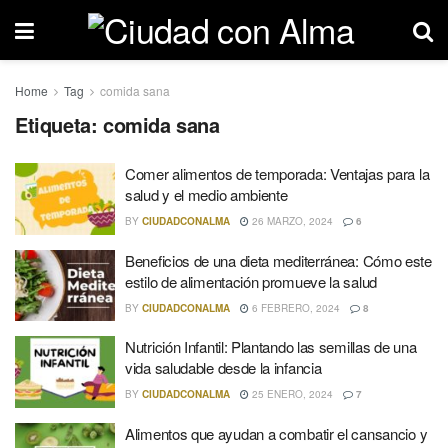
Home
Tag
comida sana
Etiqueta: comida sana
Comer alimentos de temporada: Ventajas para la
salud y el medio ambiente
BY
CIUDADCONALMA
26 MARZO, 2024
6
Beneficios de una dieta mediterránea: Cómo este
estilo de alimentación promueve la salud
BY
CIUDADCONALMA
6 FEBRERO, 2024
8
Nutrición Infantil: Plantando las semillas de una
vida saludable desde la infancia
BY
CIUDADCONALMA
25 ENERO, 2024
7
Alimentos que ayudan a combatir el cansancio y