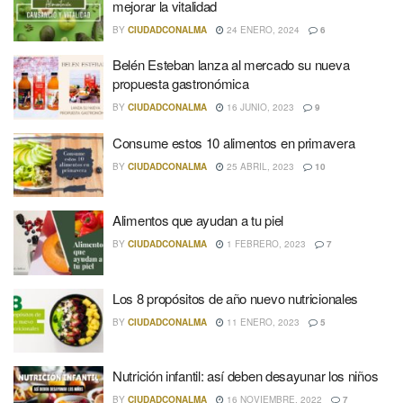
mejorar la vitalidad
BY
CIUDADCONALMA
24 ENERO, 2024
6
Belén Esteban lanza al mercado su nueva
propuesta gastronómica
BY
CIUDADCONALMA
16 JUNIO, 2023
9
Consume estos 10 alimentos en primavera
BY
CIUDADCONALMA
25 ABRIL, 2023
10
Alimentos que ayudan a tu piel
BY
CIUDADCONALMA
1 FEBRERO, 2023
7
Los 8 propósitos de año nuevo nutricionales
BY
CIUDADCONALMA
11 ENERO, 2023
5
Nutrición infantil: así deben desayunar los niños
BY
CIUDADCONALMA
16 NOVIEMBRE, 2022
7