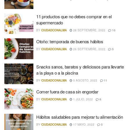
11 productos que no debes comprar en el
supermercado
BY
CIUDADCONALMA
28 SEPTIEMBRE, 2022
10
Otoño: temporada de buenos hábitos
BY
CIUDADCONALMA
26 SEPTIEMBRE, 2022
5
Snacks sanos, baratos y deliciosos para llevarte
a la playa o a la piscina
BY
CIUDADCONALMA
5 AGOSTO, 2022
11
Comer fuera de casa sin engordar
BY
CIUDADCONALMA
1 JULIO, 2022
6
Hábitos saludables para mejorar tu alimentación
BY
CIUDADCONALMA
17 MAYO, 2022
5