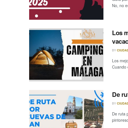
No, no es
Los m
vacac
BY
CIUDA
Los mejo
Cuando el
De ru
BY
CIUDA
De ruta
pintoresc