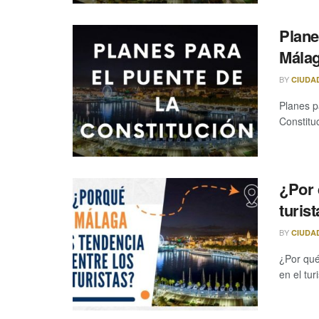
Plane
Mála
BY
CIUDA
Planes p
Constitu
¿Por 
turis
BY
CIUDA
¿Por qué
en el tu