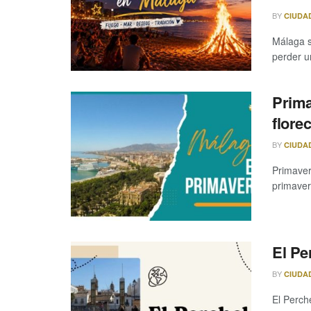
BY
CIUDA
Málaga s
perder un
Prima
flore
BY
CIUDA
Primaver
primaver
El Pe
BY
CIUDA
El Perch