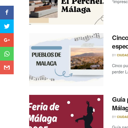
“impresci
Cinco
espec
BY
CIUDA
Cinco pu
perder L
Guía p
Málag
BY
CIUDA
Guía par