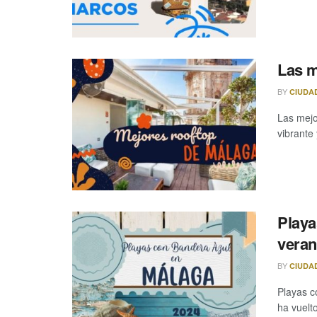
Las m
BY
CIUDA
Las mejo
vibrante 
Playa
veran
BY
CIUDA
Playas c
ha vuelto