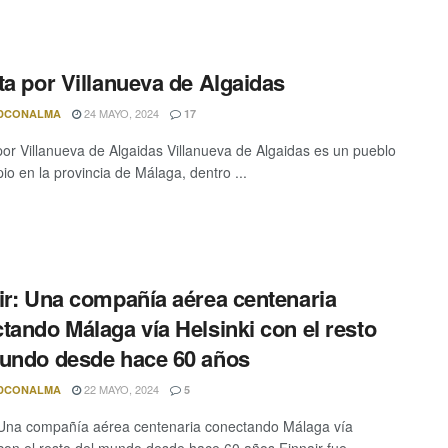
ta por Villanueva de Algaidas
24 MAYO, 2024
DCONALMA
17
por Villanueva de Algaidas Villanueva de Algaidas es un pueblo
io en la provincia de Málaga, dentro ...
ir: Una compañía aérea centenaria
tando Málaga vía Helsinki con el resto
undo desde hace 60 años
22 MAYO, 2024
DCONALMA
5
 Una compañía aérea centenaria conectando Málaga vía
 con el resto del mundo desde hace 60 años Finnair fue ...