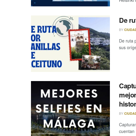
De ru
BY
CIUDA
De ruta 
sus oríge
Captu
mejor
histor
BY
CIUDA
Capturan
cuentan 