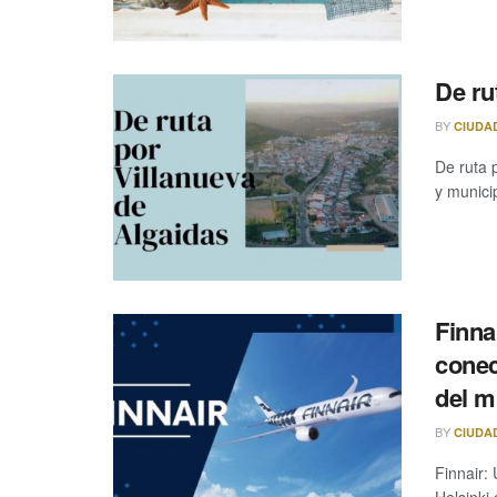
De ru
BY
CIUDA
De ruta 
y municip
Finna
conec
del m
BY
CIUDA
Finnair:
Helsinki