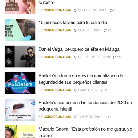
tu rostro
BY
CIUDADCONALMA
15 FEBRERO, 2023
6
15 peinados fáciles para tu día a día
BY
CIUDADCONALMA
28 ABRIL, 2021
10
Daniel Veiga, peluquero de élite en Málaga
BY
CIUDADCONALMA
4 SEPTIEMBRE, 2020
16
Pablete’s retoma su servicio garantizando la
seguridad de sus pequeños clientes
BY
CIUDADCONALMA
1 MAYO, 2020
1
Pablete’s nos enseña las tendencias del 2020 en
peluquería infantil
BY
CIUDADCONALMA
21 ENERO, 2020
4
Macario Gaona: “Esta profesión no me gusta, yo
la amo”