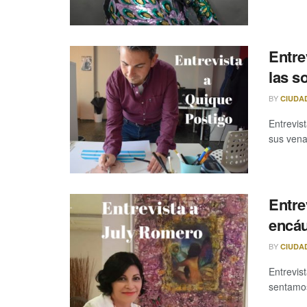
Entre
las s
BY
CIUDA
Entrevis
sus vena
Entre
encáu
BY
CIUDA
Entrevis
sentamos