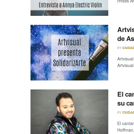
rindas A
Artvi
de As
BY
CIUDA
Artvisual
Artvisual
El ca
su ca
BY
CIUDA
El canta
Hoffman,