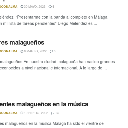
30 MAYO, 2023
DCONALMA
6
léndez: “Presentarme con la banda al completo en Málaga
n mi lista de tareas pendientes” Diego Meléndez es ...
res malagueños
8 MARZO, 2022
DCONALMA
5
 malagueños En nuestra ciudad malagueña han nacido grandes
reconocidos a nivel nacional e internacional. A lo largo de ...
entes malagueños en la música
19 ENERO, 2022
DCONALMA
13
es malagueños en la música Málaga ha sido el vientre de