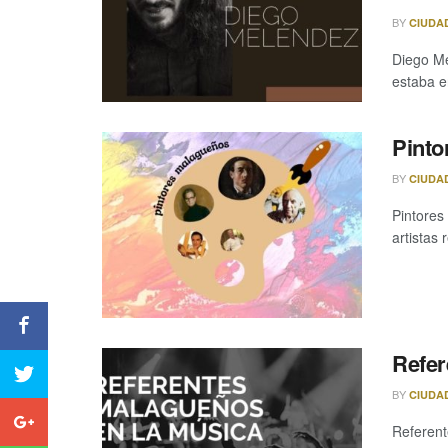
BY
CIUDA
Diego Me
estaba e
Pinto
BY
CIUDA
Pintores
artistas 
Refer
BY
CIUDA
Referent