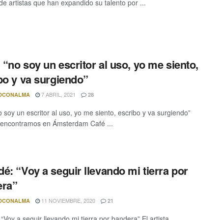
de artistas que han expandido su talento por ...
, “no soy un escritor al uso, yo me siento,
bo y va surgiendo”
7 ABRIL, 2021
DCONALMA
28
o soy un escritor al uso, yo me siento, escribo y va surgiendo”
encontramos en Ámsterdam Café ...
é: “Voy a seguir llevando mi tierra por
era”
11 NOVIEMBRE, 2020
DCONALMA
21
“Voy a seguir llevando mi tierra por bandera” El artista