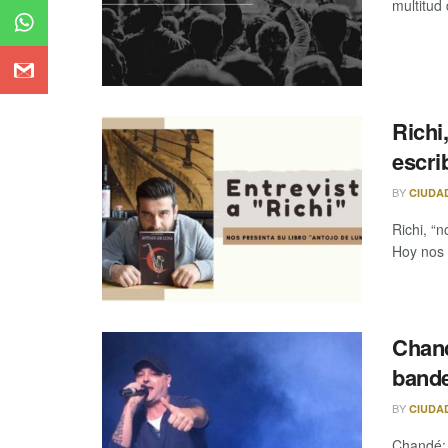
multitud 
Richi
escri
BY
CIUDA
Richi, “n
Hoy nos 
Chand
band
BY
CIUDA
Chandé: 