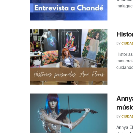
malagueñ
Histo
BY
CIUDA
Historias
mastercl
cuidando 
Annya
músic
BY
CIUDA
Annya El