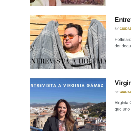
Entre
BY
CIUDA
Hoffman:
dondequi
Virgi
BY
CIUDA
Virginia
que uno 