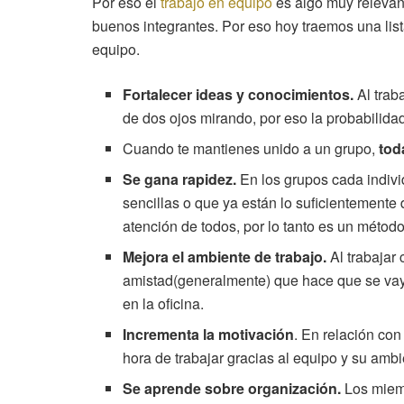
Por eso el
trabajo en equipo
es algo muy relevan
buenos integrantes. Por eso hoy traemos una list
equipo.
Fortalecer ideas y conocimientos.
Al tra
de dos ojos mirando, por eso la probabilida
Cuando te mantienes unido a un grupo,
tod
Se gana rapidez.
En los grupos cada individ
sencillas o que ya están lo suficientemente
atención de todos, por lo tanto es un métod
Mejora el ambiente de trabajo.
Al trabajar
amistad(generalmente) que hace que se vaya
en la oficina.
Incrementa la motivación
. En relación con
hora de trabajar gracias al equipo y su ambi
Se aprende sobre organización.
Los miemb