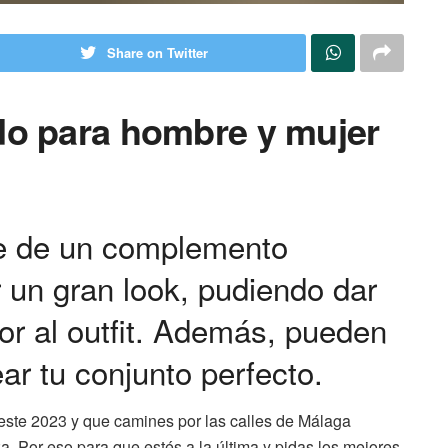
Share on Twitter
do para hombre y mujer
te de un complemento
r un gran look, pudiendo dar
lor al outfit. Además, pueden
ear tu conjunto perfecto.
ste 2023 y que camines por las calles de Málaga
a. Por eso para que estés a la última y pidas los mejores