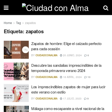
Home
Tag
zapatos
Etiqueta: zapatos
Zapatos de hombre: Elige el calzado perfecto
para cada ocasión
BY
CIUDADCONALMA
20 JUNIO, 2024
6
Descubre las sandalias imprescindibles de la
temporada primavera verano 2024
BY
CIUDADCONALMA
18 ABRIL, 2024
10
Los imprescindibles zapatos de mujer para lucir
este verano con estilo
BY
CIUDADCONALMA
17 JULIO, 2023
9
Málaga como escaparate a nivel nacional de la