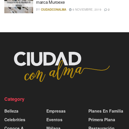
marca Muroexe
BY
CIUDADCONALMA
6 NOVIEMBRE, 2019
2
Category
Belleza
Empresas
Planes En Familia
Celebrities
Eventos
Primera Plana
Conoce A
Málaga
Restauración