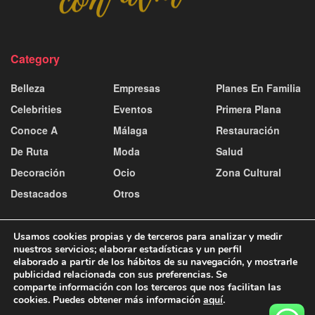
Category
Belleza
Empresas
Planes En Familia
Celebrities
Eventos
Primera Plana
Conoce A
Málaga
Restauración
De Ruta
Moda
Salud
Decoración
Ocio
Zona Cultural
Destacados
Otros
Usamos cookies propias y de terceros para analizar y medir
nuestros servicios; elaborar estadísticas y un perfil
elaborado a partir de los hábitos de su navegación, y mostrarle
publicidad relacionada con sus preferencias. Se
Contacto y publicidad
Aviso Legal
Política de Cookies
comparte información con los terceros que nos facilitan las
Política de Privacidad
cookies. Puedes obtener más información
aquí
.