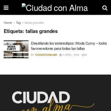
Home
Tag
tallas grandes
Etiqueta: tallas grandes
Desafiando los estereotipos: Moda Curvy – looks
favorecedores para todas las tallas
BY
CIUDADCONALMA
4 ABRIL, 2024
6