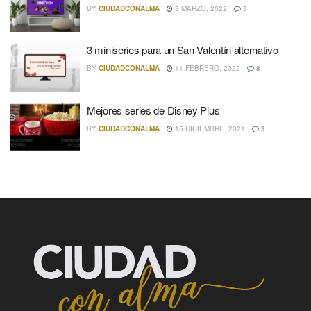
BY
CIUDADCONALMA
3 MARZO, 2022
5
3 miniseries para un San Valentín alternativo
BY
CIUDADCONALMA
11 FEBRERO, 2022
8
Mejores series de Disney Plus
BY
CIUDADCONALMA
15 DICIEMBRE, 2021
3