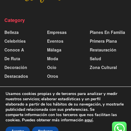
Category
Belleza
Empresas
Planes En Familia
Celebrities
Eventos
Primera Plana
Conoce A
Málaga
Restauración
De Ruta
Moda
Salud
Decoración
Ocio
Zona Cultural
Destacados
Otros
Usamos cookies propias y de terceros para analizar y medir
nuestros servicios; elaborar estadísticas y un perfil
elaborado a partir de los hábitos de su navegación, y mostrarle
publicidad relacionada con sus preferencias. Se
Contacto y publicidad
Aviso Legal
Política de Cookies
comparte información con los terceros que nos facilitan las
Política de Privacidad
cookies. Puedes obtener más información
aquí
.
© 2025