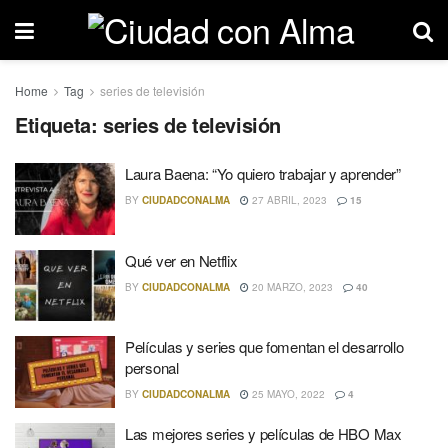
Home
Tag
series de televisión
Etiqueta: series de televisión
Laura Baena: “Yo quiero trabajar y aprender”
BY
CIUDADCONALMA
27 ABRIL, 2023
15
Qué ver en Netflix
BY
CIUDADCONALMA
20 MARZO, 2023
40
Películas y series que fomentan el desarrollo
personal
BY
CIUDADCONALMA
25 MAYO, 2022
4
Las mejores series y películas de HBO Max