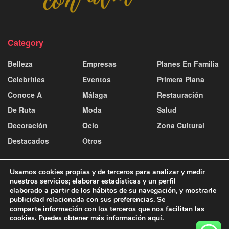
Category
Belleza
Empresas
Planes En Familia
Celebrities
Eventos
Primera Plana
Conoce A
Málaga
Restauración
De Ruta
Moda
Salud
Decoración
Ocio
Zona Cultural
Destacados
Otros
Usamos cookies propias y de terceros para analizar y medir
nuestros servicios; elaborar estadísticas y un perfil
elaborado a partir de los hábitos de su navegación, y mostrarle
publicidad relacionada con sus preferencias. Se
Contacto y publicidad
Aviso Legal
Política de Cookies
comparte información con los terceros que nos facilitan las
Política de Privacidad
cookies. Puedes obtener más información
aquí
.