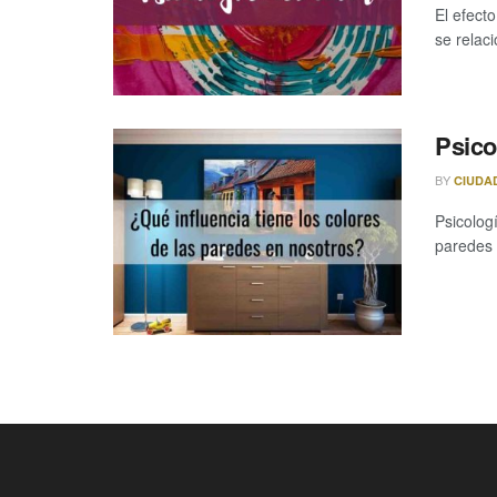
El efect
se relac
Psico
BY
CIUDA
Psicolog
paredes 