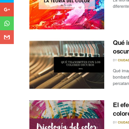
diferente
Qué i
oscu
BY
CIUDA
Qué imag
bombarde
percatarn
El ef
color
BY
CIUDA