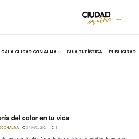
GALA CIUDAD CON ALMA
GUÍA TURÍSTICA
PUBLICIDAD
ría del color en tu vida
3 MAYO, 2021
DCONALMA
4
a del color en tu vida A día de hoy, existen un montón de colores