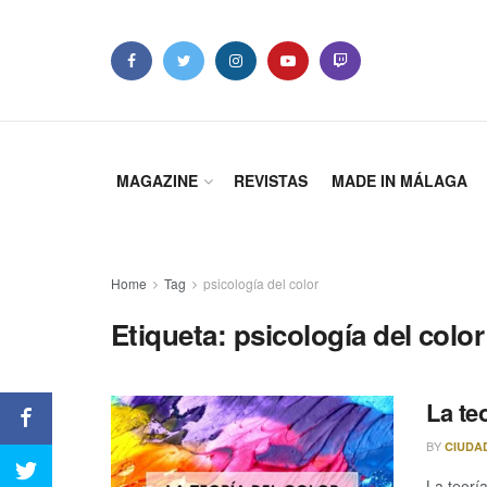
MAGAZINE
REVISTAS
MADE IN MÁLAGA
Home
Tag
psicología del color
Etiqueta: psicología del color
La teo
BY
CIUDA
La teorí