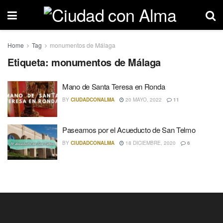
Home
Tag
monumentos de Málaga
Etiqueta: monumentos de Málaga
Mano de Santa Teresa en Ronda
BY
CIUDADCONALMA
20 MAYO, 2022
11
Paseamos por el Acueducto de San Telmo
BY
CIUDADCONALMA
18 DICIEMBRE, 2020
6