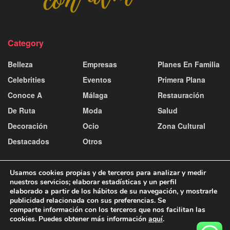
Category
Belleza
Empresas
Planes En Familia
Celebrities
Eventos
Primera Plana
Conoce A
Málaga
Restauración
De Ruta
Moda
Salud
Decoración
Ocio
Zona Cultural
Destacados
Otros
Usamos cookies propias y de terceros para analizar y medir
nuestros servicios; elaborar estadísticas y un perfil
elaborado a partir de los hábitos de su navegación, y mostrarle
publicidad relacionada con sus preferencias. Se
Contacto y publicidad
Aviso Legal
Política de Cookies
comparte información con los terceros que nos facilitan las
Política de Privacidad
cookies. Puedes obtener más información
aquí
.