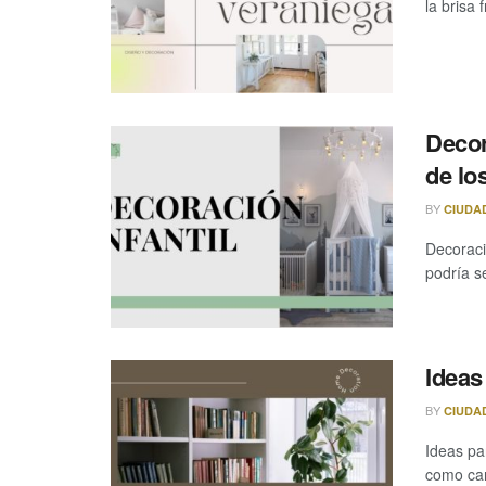
la brisa 
Decor
de lo
BY
CIUDA
Decoraci
podría se
Ideas
BY
CIUDA
Ideas pa
como car