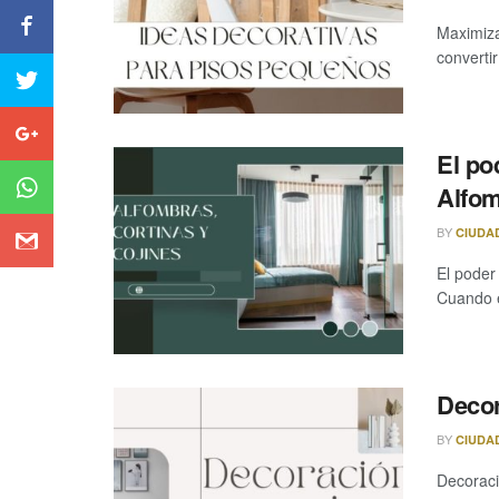
Maximiza
convertir
El po
Alfom
BY
CIUDA
El poder 
Cuando e
Decor
BY
CIUDA
Decoraci