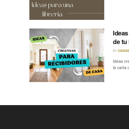
Ideas
de tu
BY
CIUDA
Ideas cre
la carta 