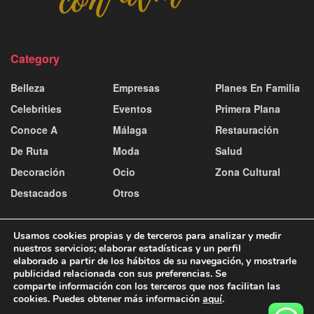
Category
Belleza
Empresas
Planes En Familia
Celebrities
Eventos
Primera Plana
Conoce A
Málaga
Restauración
De Ruta
Moda
Salud
Decoración
Ocio
Zona Cultural
Destacados
Otros
Usamos cookies propias y de terceros para analizar y medir
nuestros servicios; elaborar estadísticas y un perfil
elaborado a partir de los hábitos de su navegación, y mostrarle
publicidad relacionada con sus preferencias. Se
Contacto y publicidad
Aviso Legal
Política de Cookies
comparte información con los terceros que nos facilitan las
Política de Privacidad
cookies. Puedes obtener más información
aquí
.