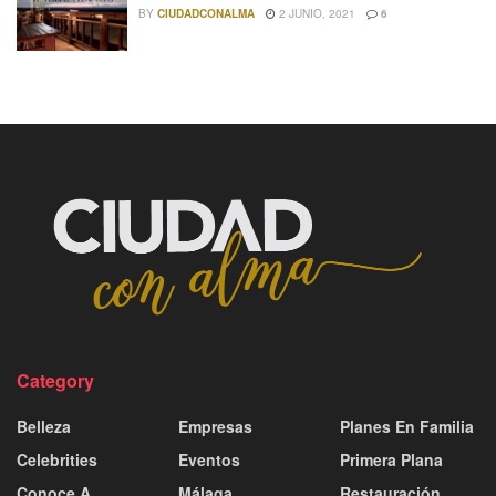
BY
CIUDADCONALMA
2 JUNIO, 2021
6
Category
Belleza
Empresas
Planes En Familia
Celebrities
Eventos
Primera Plana
Conoce A
Málaga
Restauración