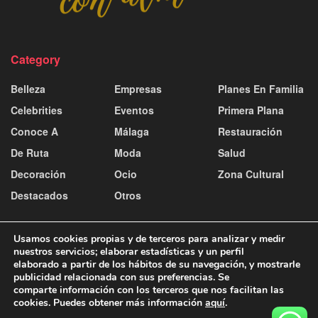
Category
Belleza
Empresas
Planes En Familia
Celebrities
Eventos
Primera Plana
Conoce A
Málaga
Restauración
De Ruta
Moda
Salud
Decoración
Ocio
Zona Cultural
Destacados
Otros
Usamos cookies propias y de terceros para analizar y medir
nuestros servicios; elaborar estadísticas y un perfil
elaborado a partir de los hábitos de su navegación, y mostrarle
publicidad relacionada con sus preferencias. Se
Contacto y publicidad
Aviso Legal
Política de Cookies
comparte información con los terceros que nos facilitan las
Política de Privacidad
cookies. Puedes obtener más información
aquí
.