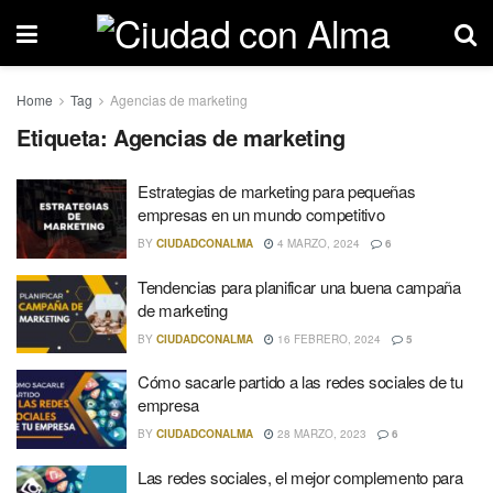
Home
Tag
Agencias de marketing
Etiqueta: Agencias de marketing
Estrategias de marketing para pequeñas
empresas en un mundo competitivo
BY
CIUDADCONALMA
4 MARZO, 2024
6
Tendencias para planificar una buena campaña
de marketing
BY
CIUDADCONALMA
16 FEBRERO, 2024
5
Cómo sacarle partido a las redes sociales de tu
empresa
BY
CIUDADCONALMA
28 MARZO, 2023
6
Las redes sociales, el mejor complemento para