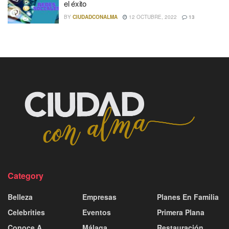
el éxito
BY
CIUDADCONALMA
12 OCTUBRE, 2022
13
Category
Belleza
Empresas
Planes En Familia
Celebrities
Eventos
Primera Plana
Conoce A
Málaga
Restauración