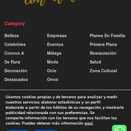
Category
Belleza
Empresas
Planes En Familia
Celebrities
Eventos
Primera Plana
Conoce A
Málaga
Restauración
De Ruta
Moda
Salud
Decoración
Ocio
Zona Cultural
Destacados
Otros
Usamos cookies propias y de terceros para analizar y medir
nuestros servicios; elaborar estadísticas y un perfil
elaborado a partir de los hábitos de su navegación, y mostrarle
publicidad relacionada con sus preferencias. Se
Contacto y publicidad
Aviso Legal
Política de Cookies
comparte información con los terceros que nos facilitan las
Política de Privacidad
cookies. Puedes obtener más información
aquí
.
© 2025