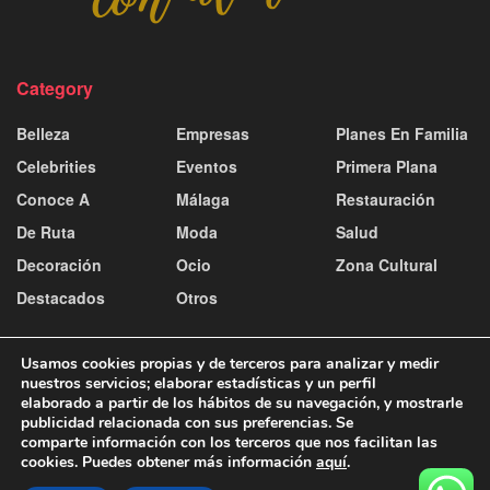
Category
Belleza
Empresas
Planes En Familia
Celebrities
Eventos
Primera Plana
Conoce A
Málaga
Restauración
De Ruta
Moda
Salud
Decoración
Ocio
Zona Cultural
Destacados
Otros
Usamos cookies propias y de terceros para analizar y medir
nuestros servicios; elaborar estadísticas y un perfil
elaborado a partir de los hábitos de su navegación, y mostrarle
publicidad relacionada con sus preferencias. Se
Contacto y publicidad
Aviso Legal
Política de Cookies
comparte información con los terceros que nos facilitan las
Política de Privacidad
cookies. Puedes obtener más información
aquí
.
© 2025