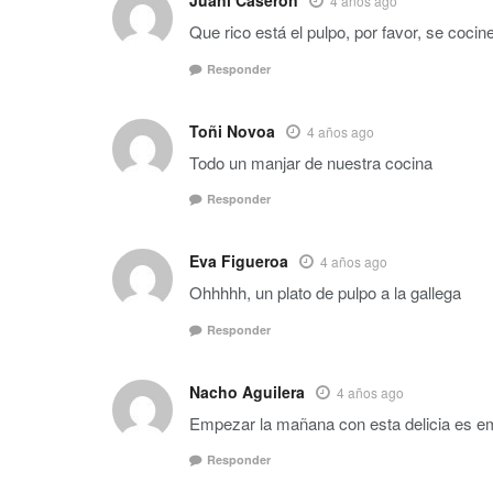
Juani Caserón
4 años ago
Que rico está el pulpo, por favor, se coc
Responder
Toñi Novoa
4 años ago
Todo un manjar de nuestra cocina
Responder
Eva Figueroa
4 años ago
Ohhhhh, un plato de pulpo a la gallega
Responder
Nacho Aguilera
4 años ago
Empezar la mañana con esta delicia es em
Responder