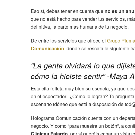
Eso sí, debes tener en cuenta que
no es un anu
que no está hecho para vender tus servicios, más
definitiva, la parte más humana de tu negocio.
De entre los servicios que ofrece el
Grupo Plumá
Comunicación
, donde se rescata la siguiente fr
“La gente olvidará lo que dijist
cómo la hiciste sentir” -Maya 
Esta cita refleja muy bien su esencia, ya que d
en el espectador. ¿Cómo lo logran? Te pregunta
escenario idóneo que está a disposición de tod@
Holograma Comunicación cuenta con un departame
negocio. Y como “para muestra un botón”, a conti
Clínicas Fajardo
, por si queréis echar un vistazo