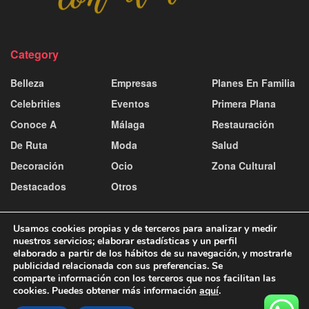
Category
Belleza
Empresas
Planes En Familia
Celebrities
Eventos
Primera Plana
Conoce A
Málaga
Restauración
De Ruta
Moda
Salud
Decoración
Ocio
Zona Cultural
Destacados
Otros
Usamos cookies propias y de terceros para analizar y medir
nuestros servicios; elaborar estadísticas y un perfil
elaborado a partir de los hábitos de su navegación, y mostrarle
publicidad relacionada con sus preferencias. Se
Contacto y publicidad
Aviso Legal
Política de Cookies
comparte información con los terceros que nos facilitan las
Política de Privacidad
cookies. Puedes obtener más información
aquí
.
© 2025