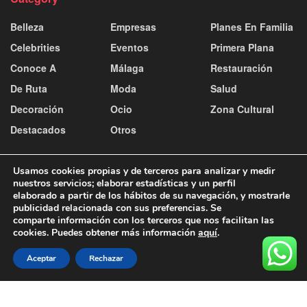
Belleza
Empresas
Planes En Familia
Celebrities
Eventos
Primera Plana
Conoce A
Málaga
Restauración
De Ruta
Moda
Salud
Decoración
Ocio
Zona Cultural
Destacados
Otros
Usamos cookies propias y de terceros para analizar y medir
nuestros servicios; elaborar estadísticas y un perfil
elaborado a partir de los hábitos de su navegación, y mostrarle
publicidad relacionada con sus preferencias. Se
Contacto y publicidad
Aviso Legal
Política de Cookies
comparte información con los terceros que nos facilitan las
Política de Privacidad
cookies. Puedes obtener más información
aquí
.
© 2025
Aceptar
Rechazar