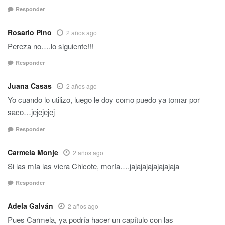
Responder
Rosario Pino
2 años ago
Pereza no….lo siguiente!!!
Responder
Juana Casas
2 años ago
Yo cuando lo utilizo, luego le doy como puedo ya tomar por
saco…jejejejej
Responder
Carmela Monje
2 años ago
Si las mía las viera Chicote, moría….jajajajajajajajaja
Responder
Adela Galván
2 años ago
Pues Carmela, ya podría hacer un capítulo con las