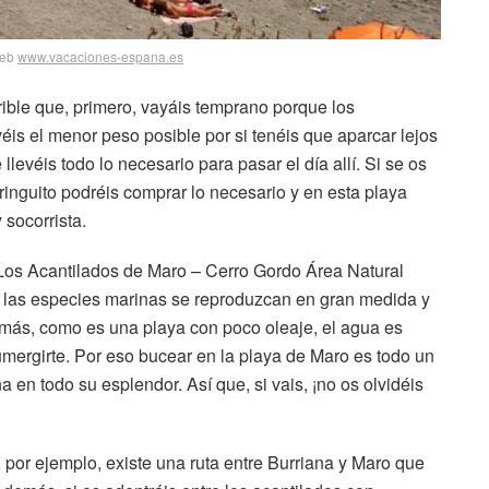
web
www.vacaciones-espana.es
erible que, primero, vayáis temprano porque los
éis el menor peso posible por si tenéis que aparcar lejos
levéis todo lo necesario para pasar el día allí. Si se os
ringuito podréis comprar lo necesario y en esta playa
socorrista.
e Los Acantilados de Maro – Cerro Gordo Área Natural
ue las especies marinas se reproduzcan en gran medida y
demás, como es una playa con poco oleaje, el agua es
sumergirte. Por eso bucear en la playa de Maro es todo un
na en todo su esplendor. Así que, si vais, ¡no os olvidéis
por ejemplo, existe una ruta entre Burriana y Maro que