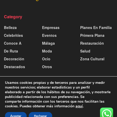
Category
Belleza
Empresas
Planes En Familia
Celebrities
Eventos
Primera Plana
Conoce A
Málaga
Restauración
De Ruta
Moda
Salud
Decoración
Ocio
Zona Cultural
Destacados
Otros
Usamos cookies propias y de terceros para analizar y medir
nuestros servicios; elaborar estadísticas y un perfil
elaborado a partir de los hábitos de su navegación, y mostrarle
publicidad relacionada con sus preferencias. Se
Contacto y publicidad
Aviso Legal
Política de Cookies
comparte información con los terceros que nos facilitan las
Política de Privacidad
cookies. Puedes obtener más información
aquí
.
© 2025
Aceptar
Rechazar